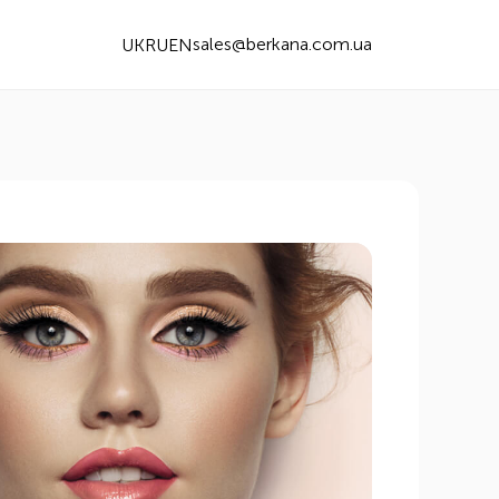
sales@berkana.com.ua
UK
RU
EN