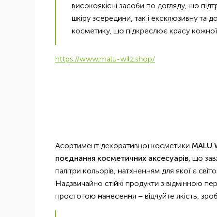
високоякісні засоби по догляду, що під
шкіру зсередини, так і ексклюзивну та д
косметику, що підкреслює красу кожної 
https://www.malu-wilz.shop/
Асортимент декоративної косметики
MALU W
поєднання косметичних аксесуарів
, що за
палітри кольорів, натхненням для якої є світо
Надзвичайно стійкі продукти з відмінною пе
простотою нанесення – відчуйте якість, зроб