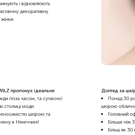
тримують і відновлюють
овговічну декоративну
жінки.
ILZ пропонує ідеальне
Догляд за шкі
вжди поза часом, та сучасної
Понад 30 ро
ві столиці моди.
шкірою обличч
реносимістю шкірою та
Головний оф
лену в Німеччині!
Більше ніж 
Більш як 30