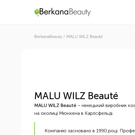
BerkanaBeauty
/
MALU WILZ Beauté
MALU WILZ Beauté
MALU WILZ Beauté
– німецький виробник ко
на околиці Мюнхена в Карлсфельді.
Компанію засновано в 1990 році. Профес