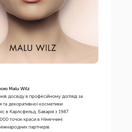
рою Malu Wilz
ків досвіду в професійному догляді за
я та декоративної косметики
іс в Карлсфельд, Баварія з 1987
3000 точок краси в Німеччині
 міжнародних партнерів